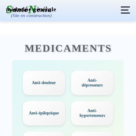
S
N
anté
exia
médecine générale
(Site en construction)
Ma santé
Grossesse
Pédiatrie
MEDICAMENTS
Médicaments
Analyses
Imagerie
Glossaire
Anti-
Anti-douleur
dépresseurs
Contact
Anti-
Anti-épileptique
hypertenseurs