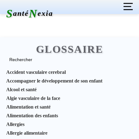
S
N
anté
exia
Ma santé
Grossesse
Pédiatrie
Médicaments
GLOSSAIRE
Analyses
Imagerie
Glossaire
Accident vasculaire cerebral
Contact
Accompagner le développement de son enfant
Alcool et santé
Algie vasculaire de la face
Alimentation et santé
Alimentation des enfants
Allergies
Allergie alimentaire